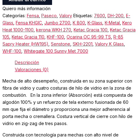
Quiero más información
Categorías:
Fensa
,
Paseco
,
Valory
Etiquetas:
7600
,
DH-200
,
E-
Glass
,
Fensa KHGIC
,
Jumbo 2700
,
K 800
,
K-Glass
,
K-Metal
,
Kero
Heat 1000-1100
,
kerona WKH 270
,
Ketac Gracia 100
,
Ketac Gracia
105
,
Ketac Gracia 110
,
KHF-100
,
Ocarina OC 95-99 TS
,
R-85
Sapry Heater (HW195)
,
Senstone
,
SKH-2201
,
Valory K Glass
,
WHF-100
,
Whitegate 100 Sunny Met 7000
Descripción
Valoraciones (0)
Mecha de alto desempeño, construida en su zona superior con
fibra de vidrio y cuatro costuras de hilo de vidrio en la zona de
combustión. En la zona inferior (Absorción) está compuesta de
algodón 100% y un refuerzo de tela externo fusionada de 60
mm que fija el diámetro y proporciona una mejor adherencia al
porta mecha o cremallera. Costura vertical de cierre con hilo de
vidrio en zig-zag de tres pasos.
Construida con tecnología para mechas con alto nivel de