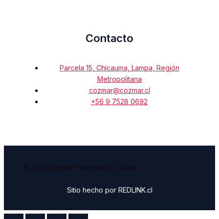
Contacto
Parcela 15, Chicauma, Lampa, Región
Metropolitana
cozmar@cozmar.cl
+56 9 7528 0692
© 2026 Cozmar. Powered by Cozmar
Sitio hecho por REDLINK.cl