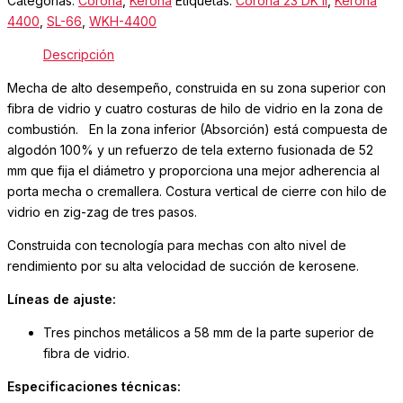
Categorías:
Corona
,
Kerona
Etiquetas:
Corona 23 DK II
,
Kerona
4400
,
SL-66
,
WKH-4400
Descripción
Mecha de alto desempeño, construida en su zona superior con
fibra de vidrio y cuatro costuras de hilo de vidrio en la zona de
combustión. En la zona inferior (Absorción) está compuesta de
algodón 100% y un refuerzo de tela externo fusionada de 52
mm que fija el diámetro y proporciona una mejor adherencia al
porta mecha o cremallera. Costura vertical de cierre con hilo de
vidrio en zig-zag de tres pasos.
Construida con tecnología para mechas con alto nivel de
rendimiento por su alta velocidad de succión de kerosene.
Líneas de ajuste:
Tres pinchos metálicos a 58 mm de la parte superior de
fibra de vidrio.
Especificaciones técnicas: